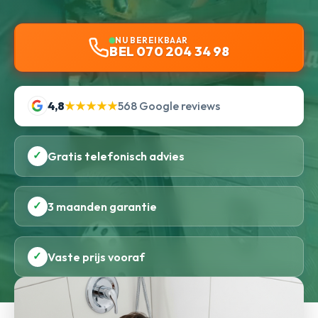
NU BEREIKBAAR
BEL 070 204 34 98
4,8
★★★★★
568 Google reviews
✓
Gratis telefonisch advies
✓
3 maanden garantie
✓
Vaste prijs vooraf