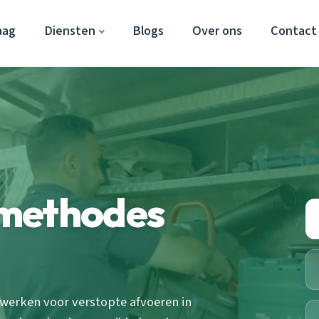
aag
Diensten
Blogs
Over ons
Contact
smethodes
erken voor verstopte afvoeren in