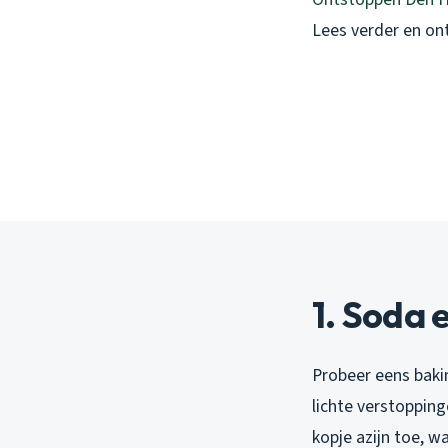
Lees verder en on
1. Soda 
Probeer eens bakin
lichte verstopping
kopje azijn toe, 