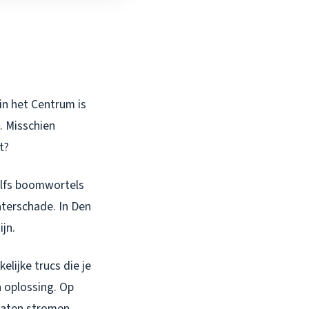
in het Centrum is
n. Misschien
t?
elfs boomwortels
waterschade. In Den
jn.
elijke trucs die je
n oplossing. Op
 laten stromen.