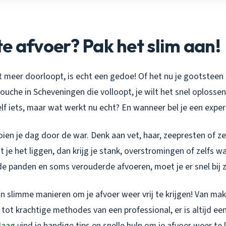
e afvoer? Pak het slim aan!
t meer doorloopt, is echt een gedoe! Of het nu je gootsteen 
 douche in Scheveningen die volloopt, je wilt het snel oplosse
elf iets, maar wat werkt nu echt? En wanneer bel je een exper
ien je dag door de war. Denk aan vet, haar, zeepresten of z
aat je het liggen, dan krijg je stank, overstromingen of zelfs 
e panden en soms verouderde afvoeren, moet je er snel bij zi
jn slimme manieren om je afvoer weer vrij te krijgen! Van makk
 tot krachtige methodes van een professional, er is altijd ee
Haag
vind je handige tips en snelle hulp om je afvoer weer te