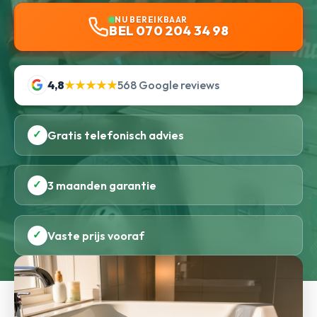
NU BEREIKBAAR
BEL 070 204 34 98
4,8
★★★★★
568 Google reviews
✓
Gratis telefonisch advies
✓
3 maanden garantie
✓
Vaste prijs vooraf