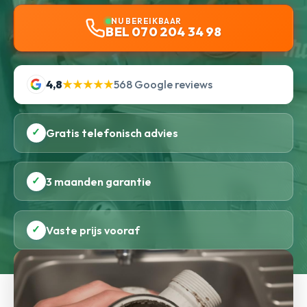
NU BEREIKBAAR
BEL 070 204 34 98
4,8
★★★★★
568 Google reviews
✓
Gratis telefonisch advies
✓
3 maanden garantie
✓
Vaste prijs vooraf