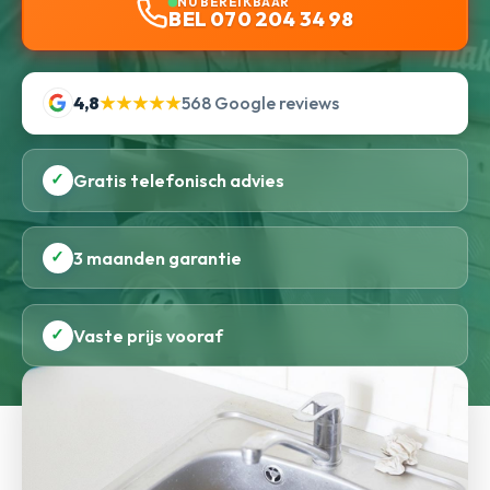
NU BEREIKBAAR
BEL 070 204 34 98
4,8
★★★★★
568 Google reviews
✓
Gratis telefonisch advies
✓
3 maanden garantie
✓
Vaste prijs vooraf