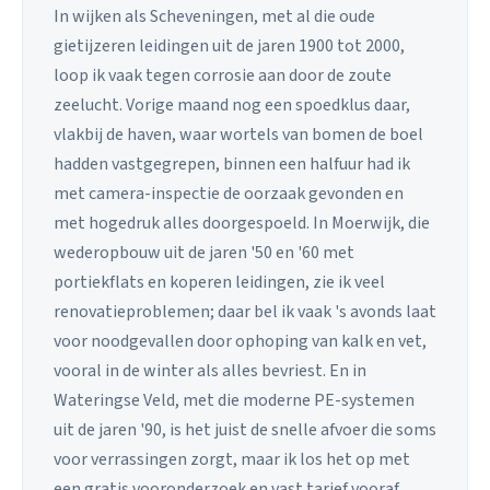
In wijken als Scheveningen, met al die oude
gietijzeren leidingen uit de jaren 1900 tot 2000,
loop ik vaak tegen corrosie aan door de zoute
zeelucht. Vorige maand nog een spoedklus daar,
vlakbij de haven, waar wortels van bomen de boel
hadden vastgegrepen, binnen een halfuur had ik
met camera-inspectie de oorzaak gevonden en
met hogedruk alles doorgespoeld. In Moerwijk, die
wederopbouw uit de jaren '50 en '60 met
portiekflats en koperen leidingen, zie ik veel
renovatieproblemen; daar bel ik vaak 's avonds laat
voor noodgevallen door ophoping van kalk en vet,
vooral in de winter als alles bevriest. En in
Wateringse Veld, met die moderne PE-systemen
uit de jaren '90, is het juist de snelle afvoer die soms
voor verrassingen zorgt, maar ik los het op met
een gratis vooronderzoek en vast tarief vooraf.