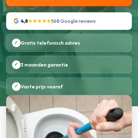
4,8
★★★★★
568 Google reviews
✓
Gratis telefonisch advies
✓
3 maanden garantie
✓
Vaste prijs vooraf