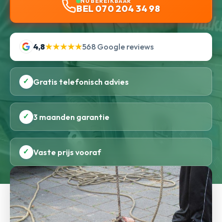
NU BEREIKBAAR
BEL 070 204 34 98
4,8
★★★★★
568 Google reviews
✓
Gratis telefonisch advies
✓
3 maanden garantie
✓
Vaste prijs vooraf