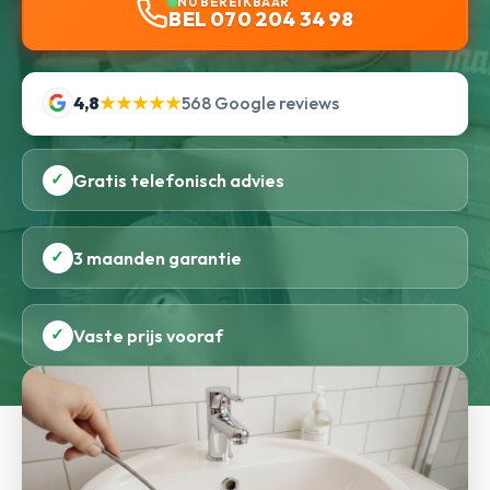
NU BEREIKBAAR
BEL 070 204 34 98
4,8
★★★★★
568 Google reviews
✓
Gratis telefonisch advies
✓
3 maanden garantie
✓
Vaste prijs vooraf