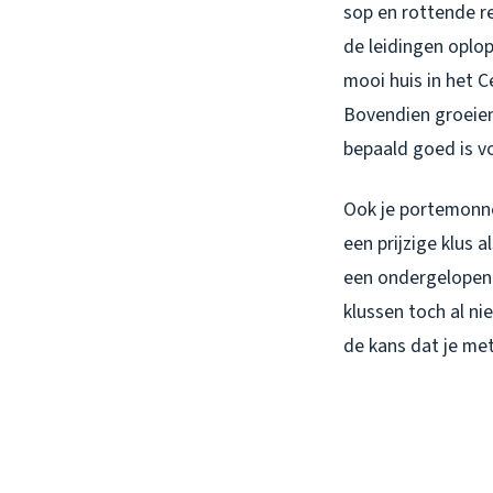
sop en rottende res
de leidingen oplop
mooi huis in het C
Bovendien groeien
bepaald goed is v
Ook je portemonnee
een prijzige klus 
een ondergelopen 
klussen toch al ni
de kans dat je met