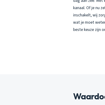
dag aan zee. Met 
kanaal. Of je nu z
inschakelt, wij z
wat je moet weten
beste keuze zijn o
Waardoo