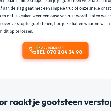
een paar slimme stappen kun je je gootsteen weer laten strom
elf aan de slag gaat met een simpele truc of onze snelle ont
orgen dat je keuken weer een oase van rust wordt. Laten we s
 over verstopte gootstenen, hoe je ze fixt en waarom wij i
m dit op te lossen.
NU BEREIKBAAR
BEL 070 204 34 98
r raakt je gootsteen versto