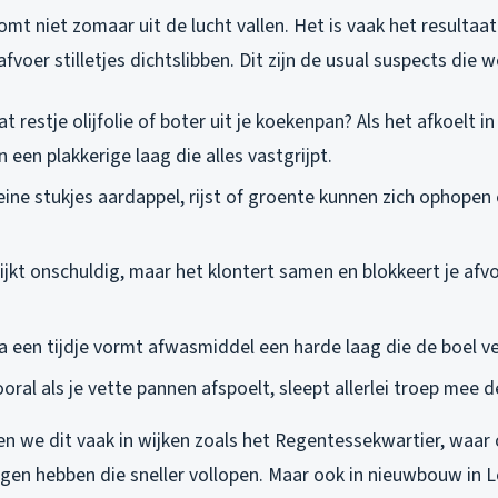
mt niet zomaar uit de lucht vallen. Het is vaak het resultaat
fvoer stilletjes dichtslibben. Dit zijn de usual suspects die 
at restje olijfolie of boter uit je koekenpan? Als het afkoelt in
n een plakkerige laag die alles vastgrijpt.
leine stukjes aardappel, rijst of groente kunnen zich ophope
lijkt onschuldig, maar het klontert samen en blokkeert je afvo
Na een tijdje vormt afwasmiddel een harde laag die de boel v
ooral als je vette pannen afspoelt, sleept allerlei troep mee d
n we dit vaak in wijken zoals het Regentessekwartier, waar
ngen hebben die sneller vollopen. Maar ook in nieuwbouw in 