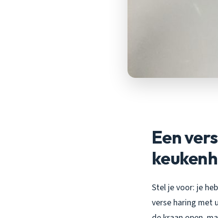
Een ver
keukenh
Stel je voor: je h
verse haring met u
de kraan open, maar