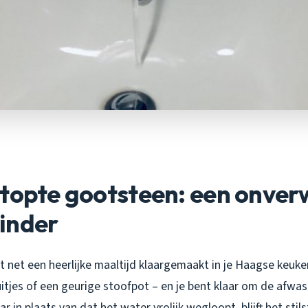
stopte gootsteen: een onve
inder
ebt net een heerlijke maaltijd klaargemaakt in je Haagse keuk
itjes of een geurige stoofpot – en je bent klaar om de afwas
 in plaats van dat het water vrolijk wegloopt, blijft het stil