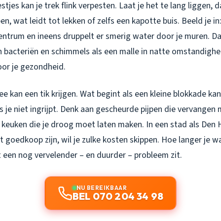
tjes kan je trek flink verpesten. Laat je het te lang liggen, 
en, wat leidt tot lekken of zelfs een kapotte buis. Beeld je in
entrum en ineens druppelt er smerig water door je muren. Dat 
 bacteriën en schimmels als een malle in natte omstandighe
oor je gezondheid.
 kan een tik krijgen. Wat begint als een kleine blokkade kan
als je niet ingrijpt. Denk aan gescheurde pijpen die vervange
keuken die je droog moet laten maken. In een stad als Den
et goedkoop zijn, wil je zulke kosten skippen. Hoe langer je w
 een nog vervelender – en duurder – probleem zit.
NU BEREIKBAAR
BEL 070 204 34 98