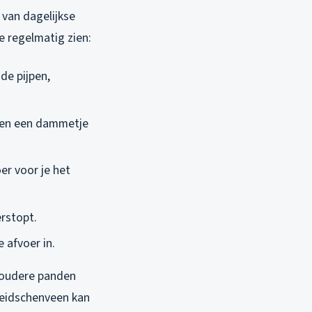
 van dagelijkse
we regelmatig zien:
 de pijpen,
n en een dammetje
er voor je het
erstopt.
e afvoer in.
 oudere panden
Leidschenveen kan