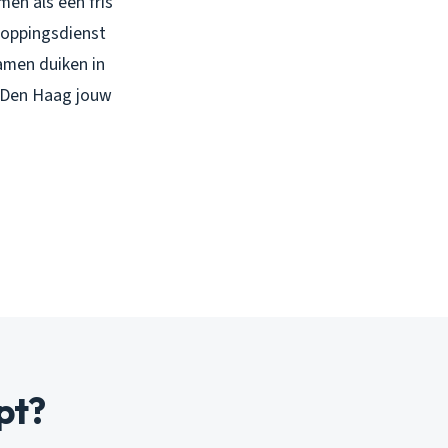
en als een fris
stoppingsdienst
amen duiken in
n Den Haag jouw
pt?