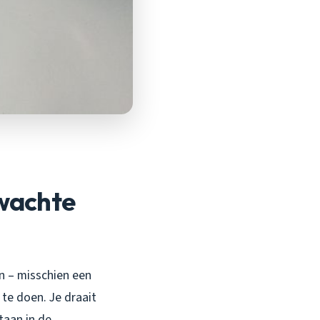
rwachte
en – misschien een
 te doen. Je draait
staan in de