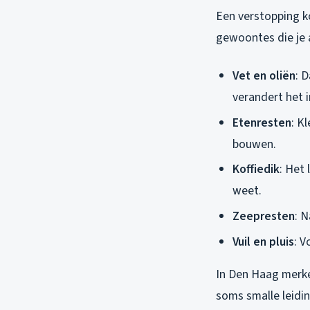
Een verstopping ko
gewoontes die je a
Vet en oliën
: D
verandert het i
Etenresten
: K
bouwen.
Koffiedik
: Het 
weet.
Zeepresten
: 
Vuil en pluis
: V
In Den Haag merke
soms smalle leidi