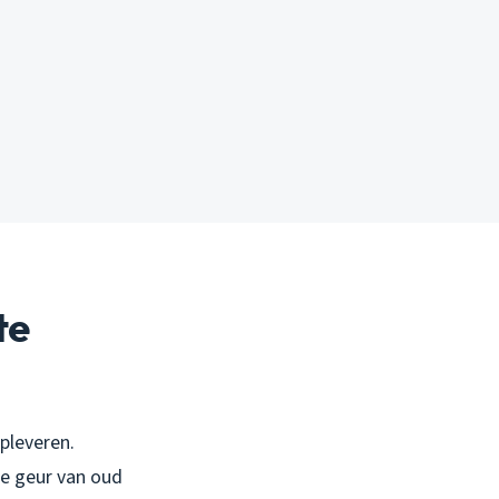
te
pleveren.
De geur van oud