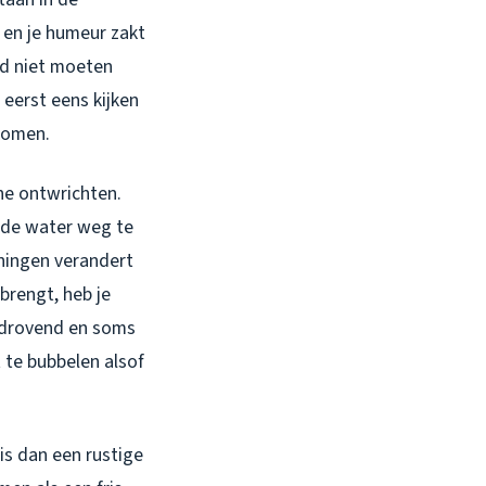
 en je humeur zakt
nd niet moeten
 eerst eens kijken
rkomen.
ine ontwrichten.
ande water weg te
eningen verandert
brengt, heb je
tijdrovend en soms
t te bubbelen alsof
 is dan een rustige