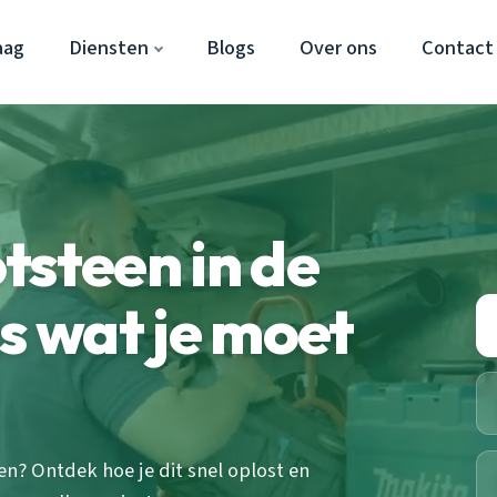
aag
Diensten
Blogs
Over ons
Contact
tsteen in de
s wat je moet
en? Ontdek hoe je dit snel oplost en