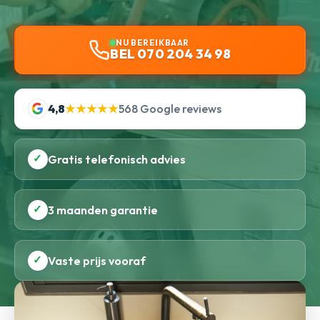
NU BEREIKBAAR
BEL 070 204 34 98
4,8
★★★★★
568 Google reviews
✓
Gratis telefonisch advies
✓
3 maanden garantie
✓
Vaste prijs vooraf