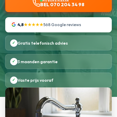
NU BEREIKBAAR
BEL 070 204 34 98
4,8
★★★★★
568 Google reviews
✓
Gratis telefonisch advies
✓
3 maanden garantie
✓
Vaste prijs vooraf